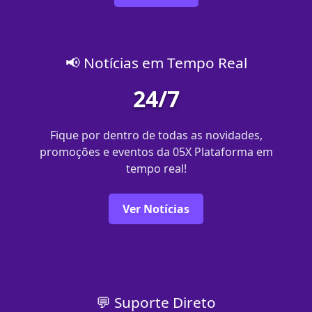
📢 Notícias em Tempo Real
24/7
Fique por dentro de todas as novidades,
promoções e eventos da 05X Plataforma em
tempo real!
Ver Notícias
💬 Suporte Direto