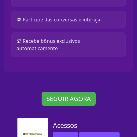
💬 Participe das conversas e interaja
🎁 Receba bônus exclusivos
automaticamente
SEGUIR AGORA
Acessos