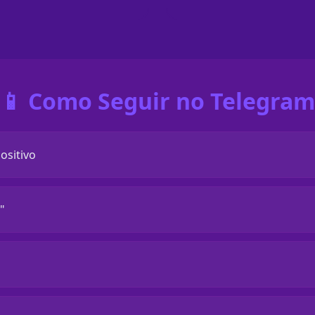
📱 Como Seguir no Telegram
ositivo
"