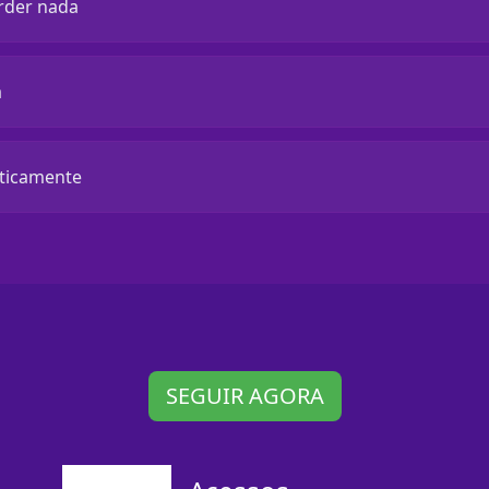
erder nada
a
aticamente
SEGUIR AGORA