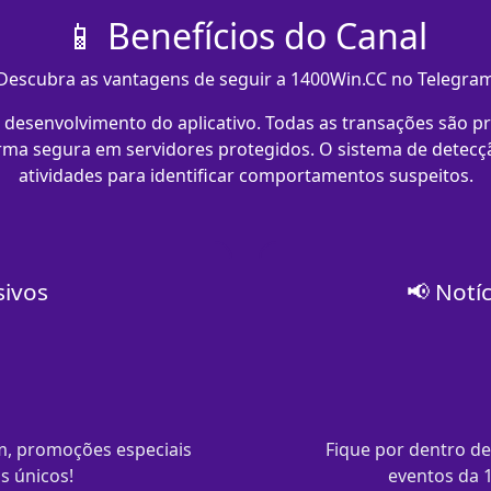
📱 Benefícios do Canal
Descubra as vantagens de seguir a 1400Win.CC no Telegra
desenvolvimento do aplicativo. Todas as transações são prot
ma segura em servidores protegidos. O sistema de detec
atividades para identificar comportamentos suspeitos.
sivos
📢 Notí
m, promoções especiais
Fique por dentro d
s únicos!
eventos da 