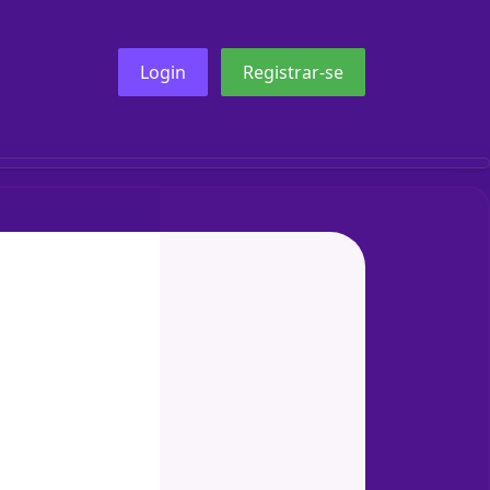
Login
Registrar-se