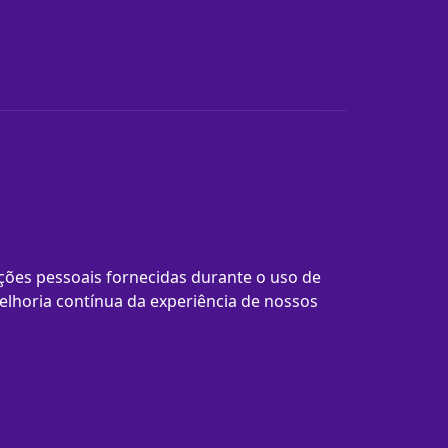
ções pessoais fornecidas durante o uso de
elhoria contínua da experiência de nossos