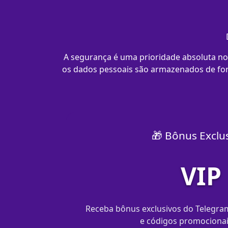
A segurança é uma prioridade absoluta no 
os dados pessoais são armazenados de for
🎁 Bônus Exclu
VIP
Receba bônus exclusivos do Telegra
e códigos promocionai