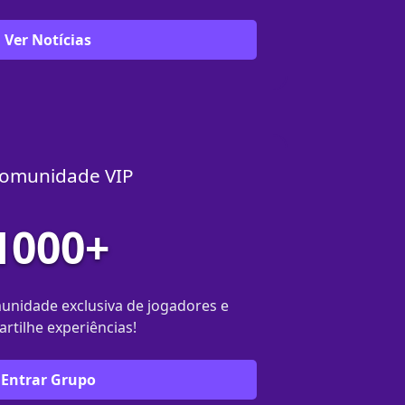
Ver Notícias
Comunidade VIP
1000+
unidade exclusiva de jogadores e
rtilhe experiências!
Entrar Grupo