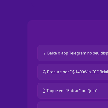
📱 Baixe o app Telegram no seu disp
🔍 Procure por "@1400Win.CCOficial
👆 Toque em "Entrar" ou "Join"