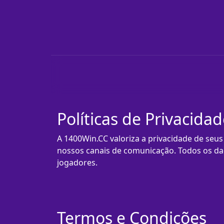
Políticas de Privacida
A 1400Win.CC valoriza a privacidade de seu
nossos canais de comunicação. Todos os dad
jogadores.
Termos e Condições