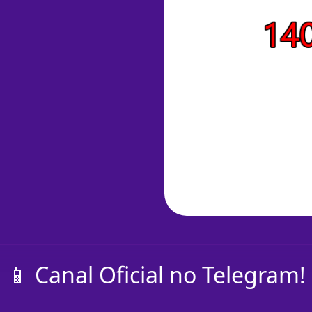
📱 Canal Oficial no Telegram!