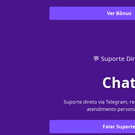
Ver Bônus
💬 Suporte Di
Cha
Suporte direto via Telegram, r
atendimento persona
Falar Suport