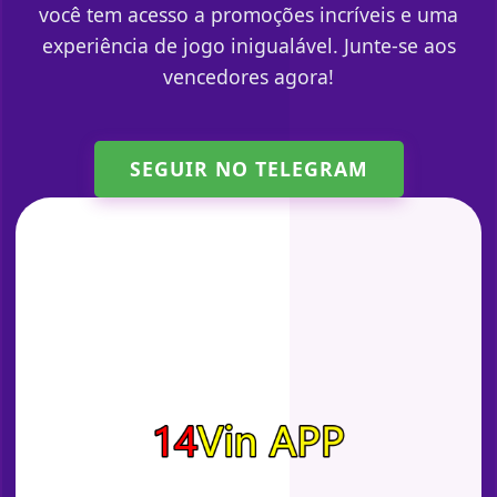
você tem acesso a promoções incríveis e uma
experiência de jogo inigualável. Junte-se aos
vencedores agora!
SEGUIR NO TELEGRAM