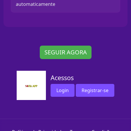
automaticamente
SEGUIR AGORA
Acessos
Login
Registrar-se