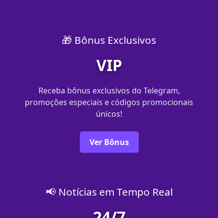
🎁 Bônus Exclusivos
VIP
Receba bônus exclusivos do Telegram,
promoções especiais e códigos promocionais
únicos!
Ver Bônus
📢 Notícias em Tempo Real
24/7