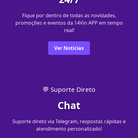
Fique por dentro de todas as novidades,
promoções e eventos da 14Vin APP em tempo
real!
Ver Notícias
💬 Suporte Direto
Chat
Suporte direto via Telegram, respostas rápidas e
atendimento personalizado!