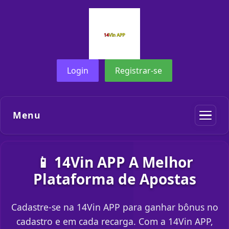
Login
Registrar-se
Menu
📱 14Vin APP A Melhor
Plataforma de Apostas
Cadastre-se na 14Vin APP para ganhar bônus no
cadastro e em cada recarga. Com a 14Vin APP,