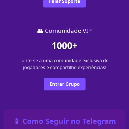
Falar Suporte
👥 Comunidade VIP
1000+
Junte-se a uma comunidade exclusiva de
jogadores e compartilhe experiências!
Entrar Grupo
📱 Como Seguir no Telegram