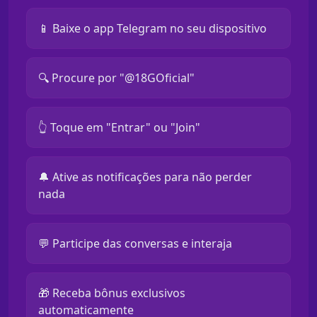
📱 Baixe o app Telegram no seu dispositivo
🔍 Procure por "@18GOficial"
👆 Toque em "Entrar" ou "Join"
🔔 Ative as notificações para não perder
nada
💬 Participe das conversas e interaja
🎁 Receba bônus exclusivos
automaticamente