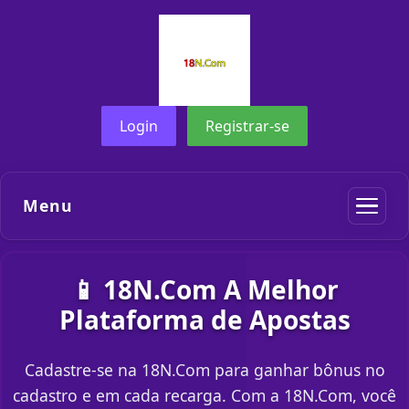
Login
Registrar-se
Menu
📱 18N.Com A Melhor
Plataforma de Apostas
Cadastre-se na 18N.Com para ganhar bônus no
cadastro e em cada recarga. Com a 18N.Com, você