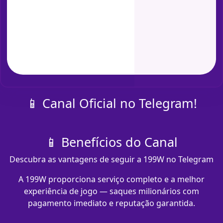
📱 Canal Oficial no Telegram!
📱 Benefícios do Canal
Descubra as vantagens de seguir a 199W no Telegram
A 199W proporciona serviço completo e a melhor
experiência de jogo — saques milionários com
pagamento imediato e reputação garantida.