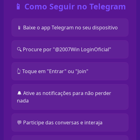
📱 Como Seguir no Telegram
📱 Baixe o app Telegram no seu dispositivo
🔍 Procure por "@2007Win LoginOficial"
👆 Toque em "Entrar" ou "Join"
🔔 Ative as notificações para não perder
nada
💬 Participe das conversas e interaja