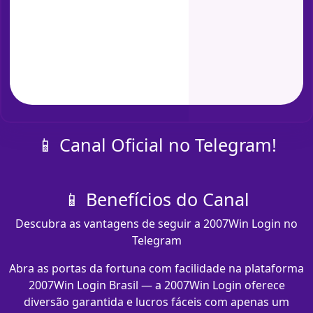
📱 Canal Oficial no Telegram!
📱 Benefícios do Canal
Descubra as vantagens de seguir a 2007Win Login no
Telegram
Abra as portas da fortuna com facilidade na plataforma
2007Win Login Brasil — a 2007Win Login oferece
diversão garantida e lucros fáceis com apenas um