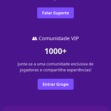
Falar Suporte
👥 Comunidade VIP
1000+
Junte-se a uma comunidade exclusiva de
jogadores e compartilhe experiências!
Entrar Grupo