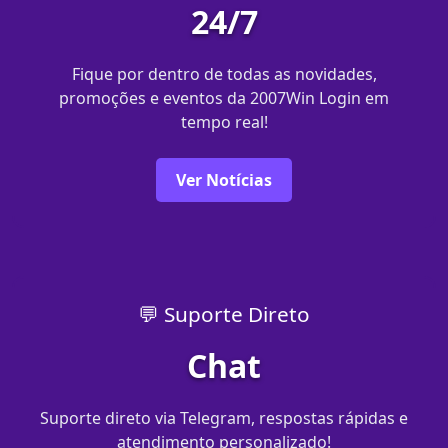
24/7
Fique por dentro de todas as novidades,
promoções e eventos da 2007Win Login em
tempo real!
Ver Notícias
💬 Suporte Direto
Chat
Suporte direto via Telegram, respostas rápidas e
atendimento personalizado!