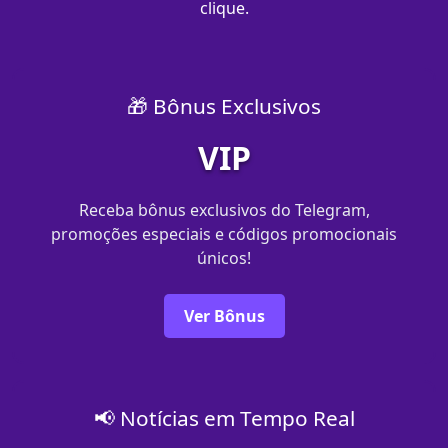
clique.
🎁 Bônus Exclusivos
VIP
Receba bônus exclusivos do Telegram,
promoções especiais e códigos promocionais
únicos!
Ver Bônus
📢 Notícias em Tempo Real