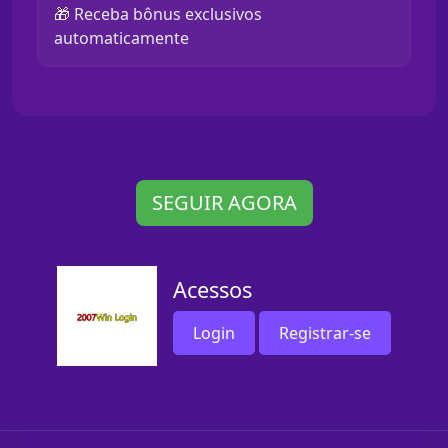
🎁 Receba bônus exclusivos
automaticamente
SEGUIR AGORA
Acessos
Login
Registrar-se