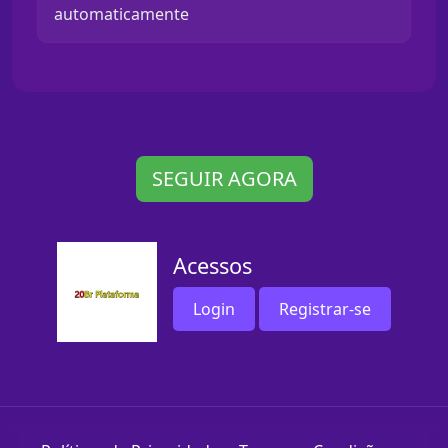
automaticamente
SEGUIR AGORA
Acessos
Login
Registrar-se