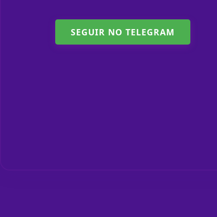
SEGUIR NO TELEGRAM