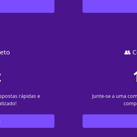
reto
👥 
t
espostas rápidas e
Junte-se a uma com
lizado!
compa
e