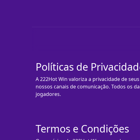
Políticas de Privacida
A 222Hot Win valoriza a privacidade de seu
nossos canais de comunicação. Todos os dad
jogadores.
Termos e Condições