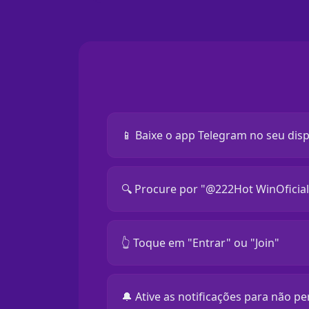
📱 Baixe o app Telegram no seu disp
🔍 Procure por "@222Hot WinOficial
👆 Toque em "Entrar" ou "Join"
🔔 Ative as notificações para não p