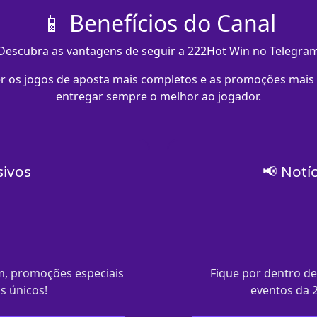
📱 Benefícios do Canal
Descubra as vantagens de seguir a 222Hot Win no Telegra
 os jogos de aposta mais completos e as promoções mais a
entregar sempre o melhor ao jogador.
sivos
📢 Notí
m, promoções especiais
Fique por dentro d
s únicos!
eventos da 