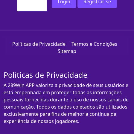
Login
Registrar-se
Políticas de Privacidade
Termos e Condições
Sitemap
Políticas de Privacidade
A 289Win APP valoriza a privacidade de seus usuários e
está empenhada em proteger todas as informações
pessoais fornecidas durante o uso de nossos canais de
comunicação. Todos os dados coletados são utilizados
exclusivamente para fins de melhoria contínua da
experiência de nossos jogadores.