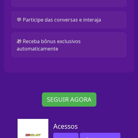
💬 Participe das conversas e interaja
🎁 Receba bônus exclusivos
automaticamente
SEGUIR AGORA
Acessos