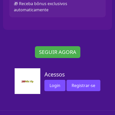
🎁 Receba bônus exclusivos
automaticamente
SEGUIR AGORA
Acessos
Login
Registrar-se