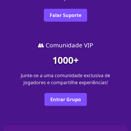
Falar Suporte
👥 Comunidade VIP
1000+
Junte-se a uma comunidade exclusiva de
jogadores e compartilhe experiências!
Entrar Grupo