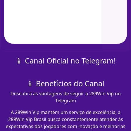
📱 Canal Oficial no Telegram!
📱 Benefícios do Canal
Descubra as vantagens de seguir a 289Win Vip no
Telegram
A 289Win Vip mantém um serviço de excelência; a
289Win Vip Brasil busca constantemente atender às
expectativas dos jogadores com inovação e melhorias