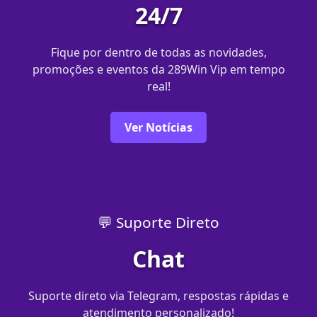
24/7
Fique por dentro de todas as novidades,
promoções e eventos da 289Win Vip em tempo
real!
Ver Notícias
💬 Suporte Direto
Chat
Suporte direto via Telegram, respostas rápidas e
atendimento personalizado!