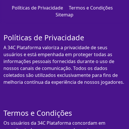
Políticas de Privacidade
Termos e Condições
Sitemap
Políticas de Privacidade
A 34C Plataforma valoriza a privacidade de seus
usuários e está empenhada em proteger todas as
informações pessoais fornecidas durante o uso de
nossos canais de comunicação. Todos os dados
coletados são utilizados exclusivamente para fins de
melhoria contínua da experiência de nossos jogadores.
Termos e Condições
Os usuários da 34C Plataforma concordam em