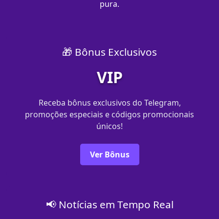
pura.
🎁 Bônus Exclusivos
VIP
Receba bônus exclusivos do Telegram,
promoções especiais e códigos promocionais
únicos!
Ver Bônus
📢 Notícias em Tempo Real