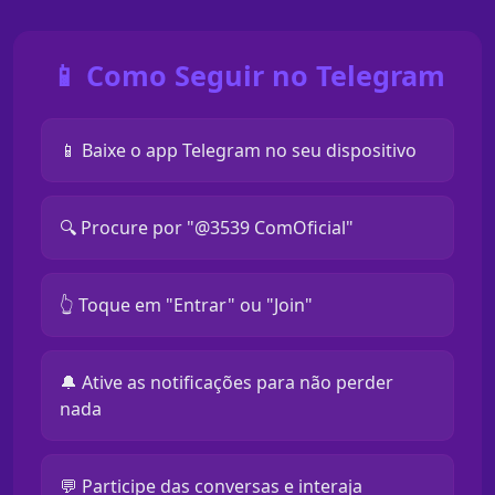
📱 Como Seguir no Telegram
📱 Baixe o app Telegram no seu dispositivo
🔍 Procure por "@3539 ComOficial"
👆 Toque em "Entrar" ou "Join"
🔔 Ative as notificações para não perder
nada
💬 Participe das conversas e interaja