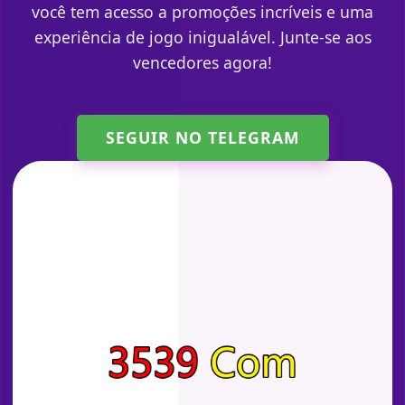
você tem acesso a promoções incríveis e uma
experiência de jogo inigualável. Junte-se aos
vencedores agora!
SEGUIR NO TELEGRAM