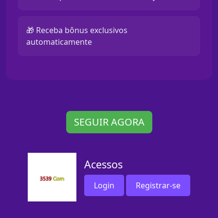
🎁 Receba bônus exclusivos
automaticamente
SEGUIR AGORA
Acessos
Login
Registrar-se