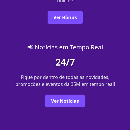
únicos!
Ver Bônus
📢 Notícias em Tempo Real
24/7
Fique por dentro de todas as novidades,
promoções e eventos da 35M em tempo real!
Ver Notícias