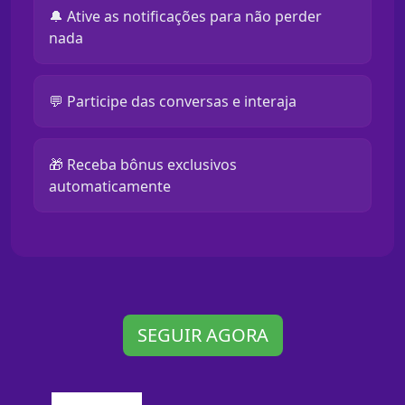
🔔 Ative as notificações para não perder
nada
💬 Participe das conversas e interaja
🎁 Receba bônus exclusivos
automaticamente
SEGUIR AGORA