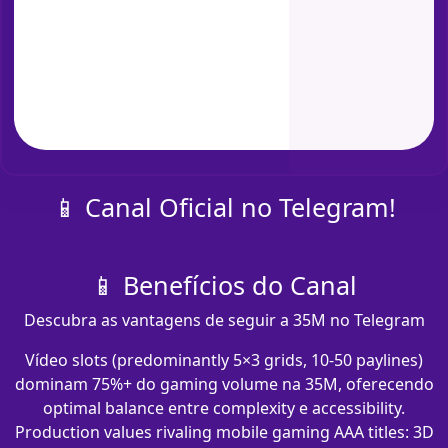
📱 Canal Oficial no Telegram!
📱 Benefícios do Canal
Descubra as vantagens de seguir a 35M no Telegram
Vídeo slots (predominantly 5×3 grids, 10-50 paylines)
dominam 75%+ do gaming volume na 35M, oferecendo
optimal balance entre complexity e accessibility.
Production values rivaling mobile gaming AAA titles: 3D