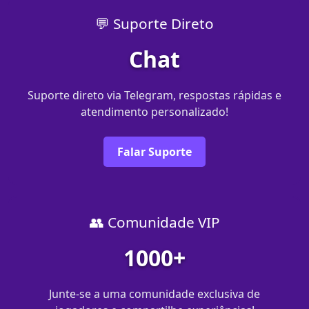
💬 Suporte Direto
Chat
Suporte direto via Telegram, respostas rápidas e
atendimento personalizado!
Falar Suporte
👥 Comunidade VIP
1000+
Junte-se a uma comunidade exclusiva de