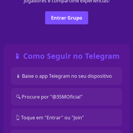
jogadores e compartilhe experiências!
Entrar Grupo
📱 Como Seguir no Telegram
📱 Baixe o app Telegram no seu dispositivo
🔍 Procure por "@35MOficial"
👆 Toque em "Entrar" ou "Join"