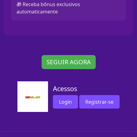
🎁 Receba bônus exclusivos
automaticamente
SEGUIR AGORA
Acessos
Login
Registrar-se