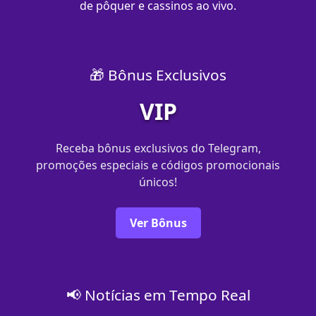
de pôquer e cassinos ao vivo.
🎁 Bônus Exclusivos
VIP
Receba bônus exclusivos do Telegram,
promoções especiais e códigos promocionais
únicos!
Ver Bônus
📢 Notícias em Tempo Real