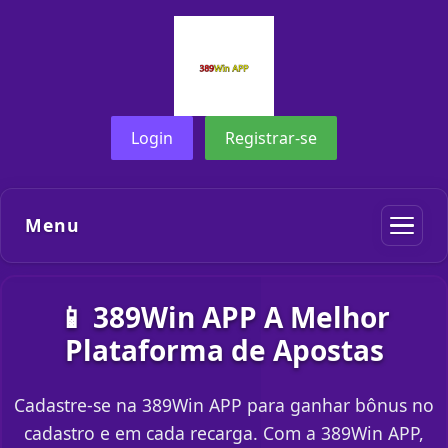
Login
Registrar-se
Menu
📱 389Win APP A Melhor
Plataforma de Apostas
Cadastre-se na 389Win APP para ganhar bônus no
cadastro e em cada recarga. Com a 389Win APP,