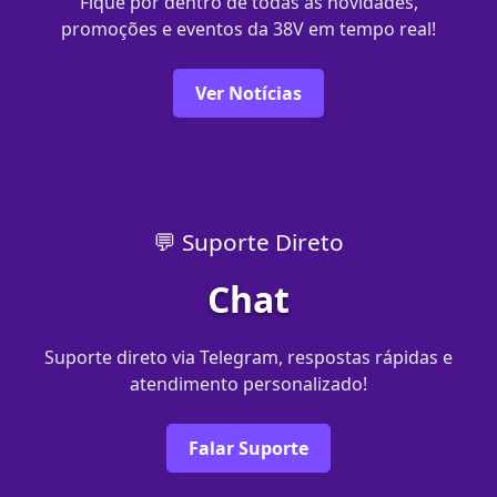
Fique por dentro de todas as novidades,
promoções e eventos da 38V em tempo real!
Ver Notícias
💬 Suporte Direto
Chat
Suporte direto via Telegram, respostas rápidas e
atendimento personalizado!
Falar Suporte