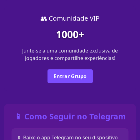
👥 Comunidade VIP
1000+
Junte-se a uma comunidade exclusiva de
jogadores e compartilhe experiências!
Entrar Grupo
📱 Como Seguir no Telegram
📱 Baixe o app Telegram no seu dispositivo