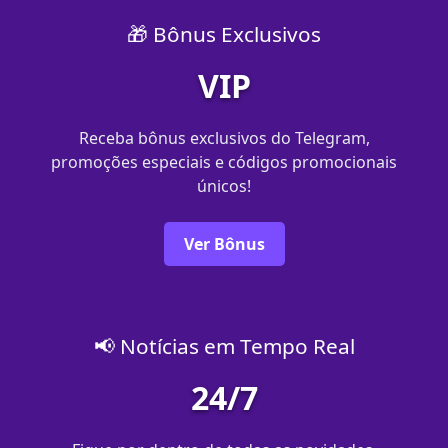
🎁 Bônus Exclusivos
VIP
Receba bônus exclusivos do Telegram,
promoções especiais e códigos promocionais
únicos!
Ver Bônus
📢 Notícias em Tempo Real
24/7