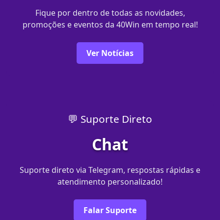
Fique por dentro de todas as novidades,
promoções e eventos da 40Win em tempo real!
Ver Notícias
💬 Suporte Direto
Chat
Suporte direto via Telegram, respostas rápidas e
atendimento personalizado!
Falar Suporte