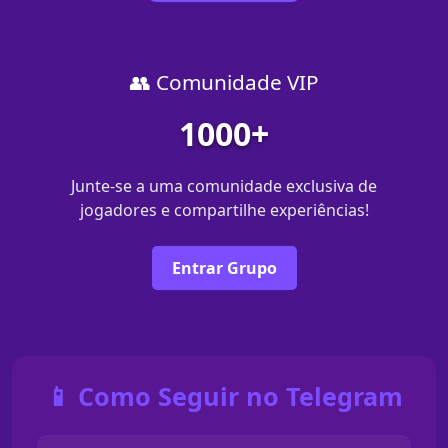
👥 Comunidade VIP
1000+
Junte-se a uma comunidade exclusiva de
jogadores e compartilhe experiências!
Entrar Grupo
📱 Como Seguir no Telegram