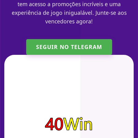
tem acesso a promoções incríveis e uma
experiência de jogo inigualável. Junte-se aos
vencedores agora!
SEGUIR NO TELEGRAM