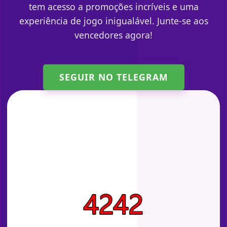
tem acesso a promoções incríveis e uma
experiência de jogo inigualável. Junte-se aos
vencedores agora!
SEGUIR NO TELEGRAM