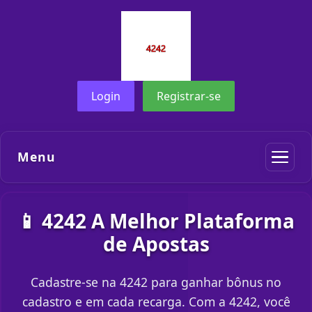
Login
Registrar-se
Menu
📱 4242 A Melhor Plataforma
de Apostas
Cadastre-se na 4242 para ganhar bônus no
cadastro e em cada recarga. Com a 4242, você