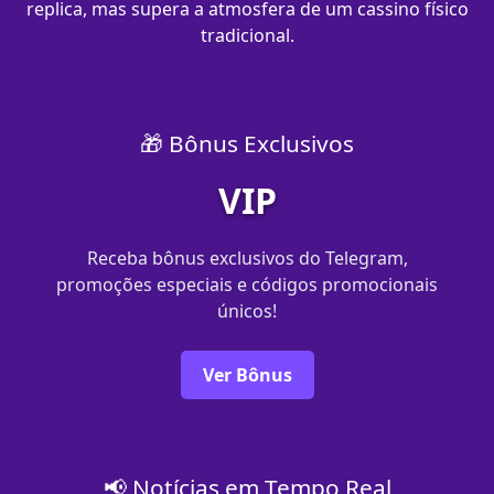
replica, mas supera a atmosfera de um cassino físico
tradicional.
🎁 Bônus Exclusivos
VIP
Receba bônus exclusivos do Telegram,
promoções especiais e códigos promocionais
únicos!
Ver Bônus
📢 Notícias em Tempo Real