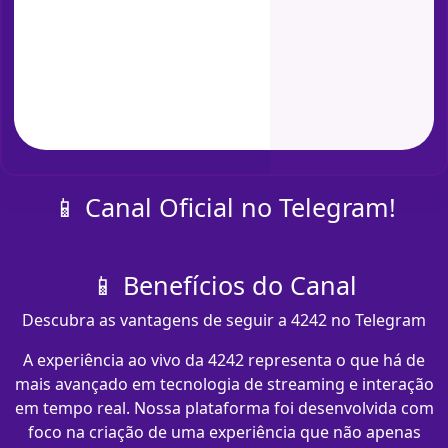
📱 Canal Oficial no Telegram!
📱 Benefícios do Canal
Descubra as vantagens de seguir a 4242 no Telegram
A experiência ao vivo da 4242 representa o que há de
mais avançado em tecnologia de streaming e interação
em tempo real. Nossa plataforma foi desenvolvida com
foco na criação de uma experiência que não apenas