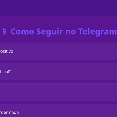
📱 Como Seguir no Telegram
ositivo
icial"
erder nada