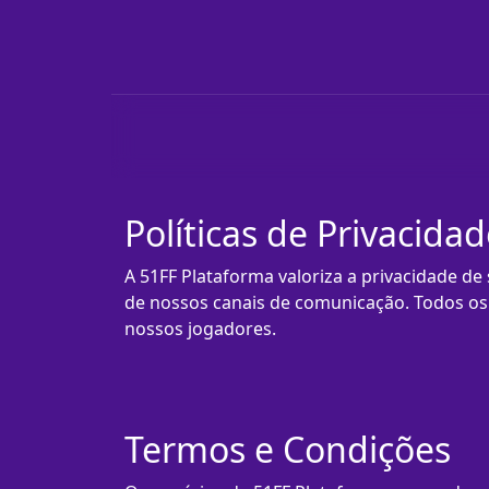
Políticas de Privacida
A 51FF Plataforma valoriza a privacidade d
de nossos canais de comunicação. Todos os 
nossos jogadores.
Termos e Condições