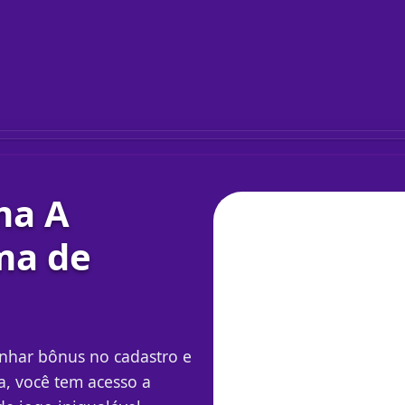
ma A
ma de
anhar bônus no cadastro e
, você tem acesso a