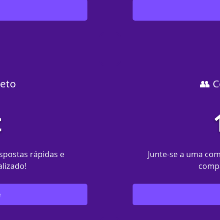
reto
👥 
t
espostas rápidas e
Junte-se a uma com
lizado!
compa
e