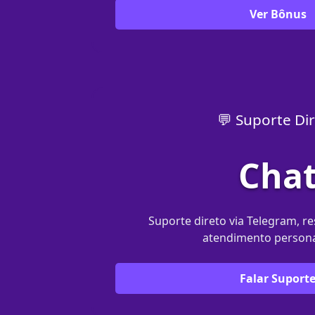
Ver Bônus
💬 Suporte Di
Cha
Suporte direto via Telegram, r
atendimento persona
Falar Suport