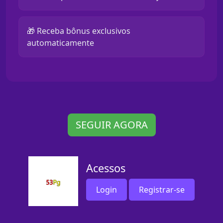
🎁 Receba bônus exclusivos
automaticamente
SEGUIR AGORA
Acessos
Login
Registrar-se