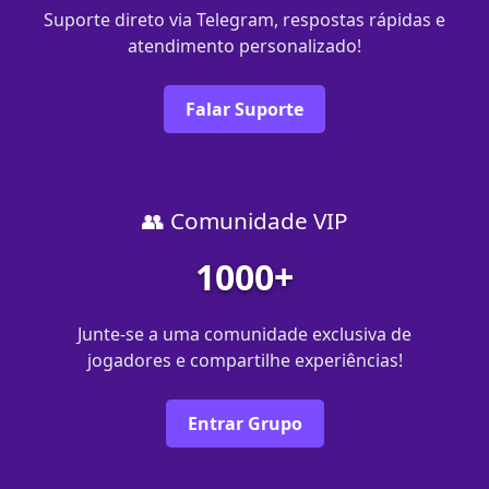
Suporte direto via Telegram, respostas rápidas e
atendimento personalizado!
Falar Suporte
👥 Comunidade VIP
1000+
Junte-se a uma comunidade exclusiva de
jogadores e compartilhe experiências!
Entrar Grupo