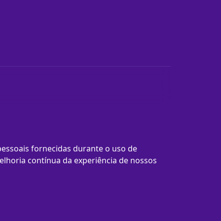
pessoais fornecidas durante o uso de
elhoria contínua da experiência de nossos