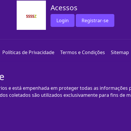
Acessos
Login
Registrar-se
Políticas de Privacidade
Termos e Condições
Sitemap
de
ários e está empenhada em proteger todas as informações 
os coletados são utilizados exclusivamente para fins de m