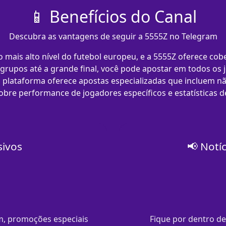
📱 Benefícios do Canal
Descubra as vantagens de seguir a 5555Z no Telegram
mais alto nível do futebol europeu, e a 5555Z oferece cobe
 grupos até a grande final, você pode apostar em todos os
sa plataforma oferece apostas especializadas que incluem 
obre performance de jogadores específicos e estatísticas d
sivos
📢 Notí
m, promoções especiais
Fique por dentro d