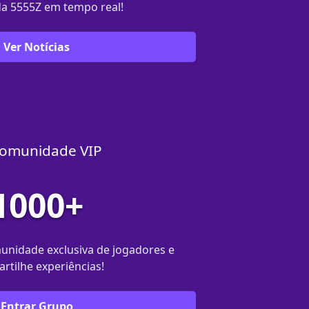
da 5555Z em tempo real!
Ver Notícias
Comunidade VIP
1000+
unidade exclusiva de jogadores e
rtilhe experiências!
Entrar Grupo