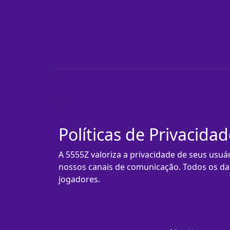
Políticas de Privacida
A 5555Z valoriza a privacidade de seus usu
nossos canais de comunicação. Todos os dad
jogadores.