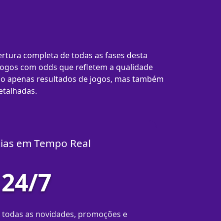
rtura completa de todas as fases desta
 jogos com odds que refletem a qualidade
não apenas resultados de jogos, mas também
etalhadas.
cias em Tempo Real
24/7
e todas as novidades, promoções e