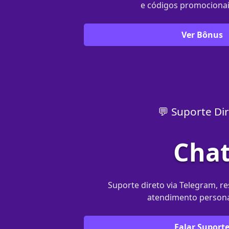
e códigos promocionai
Ver Bônus
💬 Suporte Di
Cha
Suporte direto via Telegram, r
atendimento persona
Falar Suport