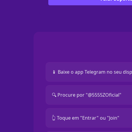
📱 Baixe o app Telegram no seu disp
🔍 Procure por "@5555ZOficial"
👆 Toque em "Entrar" ou "Join"