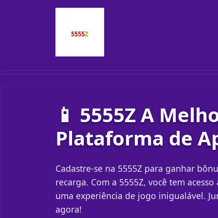
📱 5555Z A Melh
Plataforma de A
Cadastre-se na 5555Z para ganhar bônu
recarga. Com a 5555Z, você tem acesso 
uma experiência de jogo inigualável. J
agora!