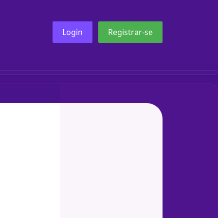
Login
Registrar-se