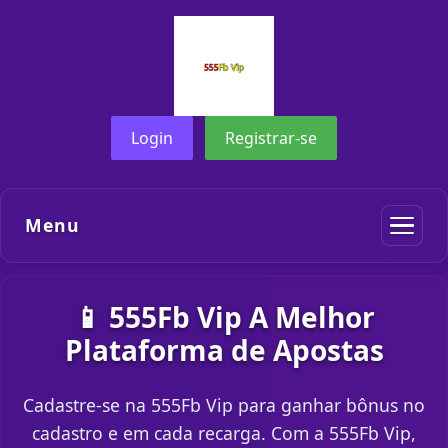
Login
Registrar-se
Menu
📱 555Fb Vip A Melhor
Plataforma de Apostas
Cadastre-se na 555Fb Vip para ganhar bônus no
cadastro e em cada recarga. Com a 555Fb Vip,