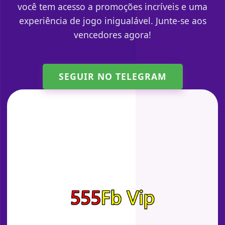
você tem acesso a promoções incríveis e uma
experiência de jogo inigualável. Junte-se aos
vencedores agora!
SEGUIR NO TELEGRAM