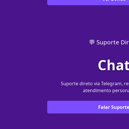
💬 Suporte Di
Cha
Suporte direto via Telegram, r
atendimento persona
Falar Suport