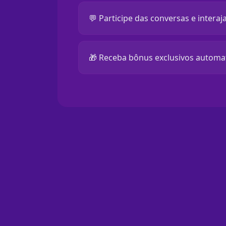
💬 Participe das conversas e interaj
🎁 Receba bônus exclusivos autom