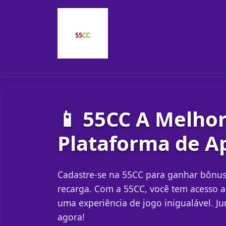
📱 55CC A Melho
Plataforma de A
Cadastre-se na 55CC para ganhar bônus
recarga. Com a 55CC, você tem acesso a
uma experiência de jogo inigualável. J
agora!