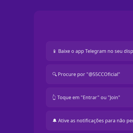
📱 Baixe o app Telegram no seu disp
🔍 Procure por "@55CCOficial"
👆 Toque em "Entrar" ou "Join"
🔔 Ative as notificações para não p