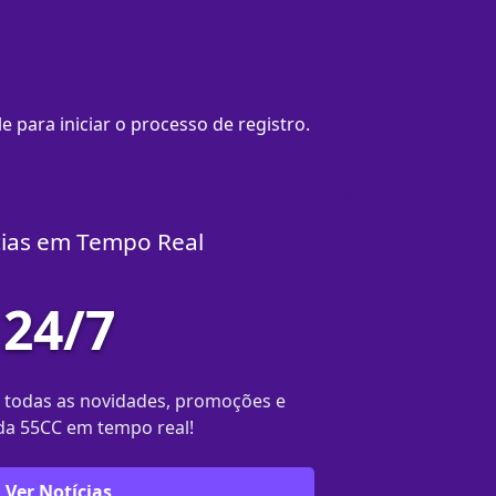
e para iniciar o processo de registro.
cias em Tempo Real
24/7
e todas as novidades, promoções e
da 55CC em tempo real!
Ver Notícias