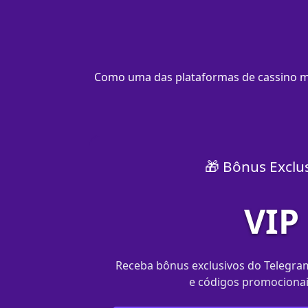
Como uma das plataformas de cassino mai
🎁 Bônus Exclu
VIP
Receba bônus exclusivos do Telegra
e códigos promocionai