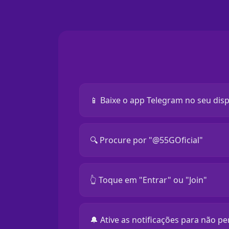
📱 Baixe o app Telegram no seu disp
🔍 Procure por "@55GOficial"
👆 Toque em "Entrar" ou "Join"
🔔 Ative as notificações para não p