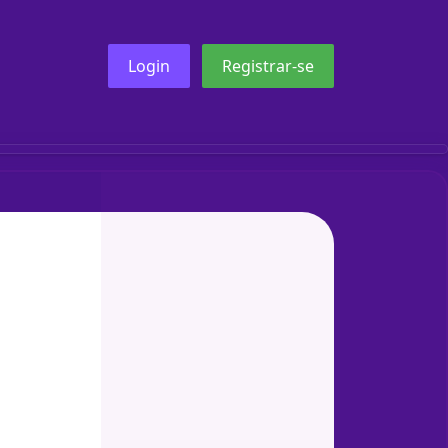
Login
Registrar-se