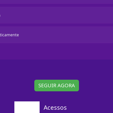
a
aticamente
SEGUIR AGORA
Acessos