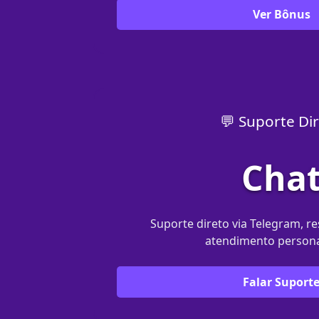
Ver Bônus
💬 Suporte Di
Cha
Suporte direto via Telegram, r
atendimento persona
Falar Suport