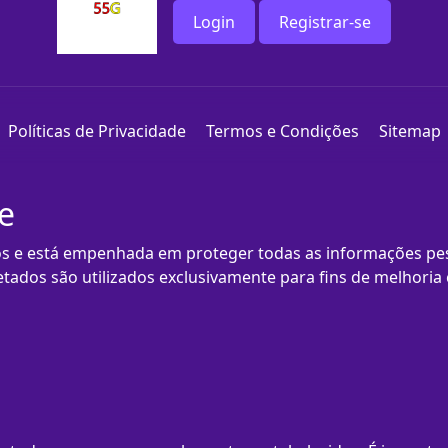
Login
Registrar-se
Políticas de Privacidade
Termos e Condições
Sitemap
de
ios e está empenhada em proteger todas as informações pe
tados são utilizados exclusivamente para fins de melhoria