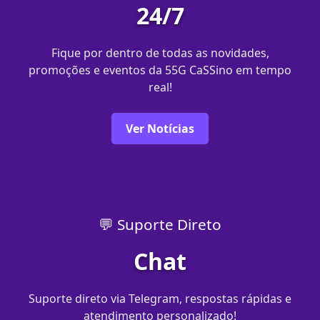
24/7
Fique por dentro de todas as novidades,
promoções e eventos da 55G CaSSino em tempo
real!
Ver Notícias
💬 Suporte Direto
Chat
Suporte direto via Telegram, respostas rápidas e
atendimento personalizado!