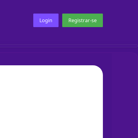
Login
Registrar-se