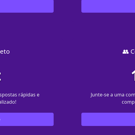
reto
👥 
t
espostas rápidas e
Junte-se a uma com
lizado!
compa
e