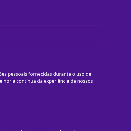
ões pessoais fornecidas durante o uso de
elhoria contínua da experiência de nossos