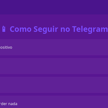
📱 Como Seguir no Telegram
ositivo
erder nada