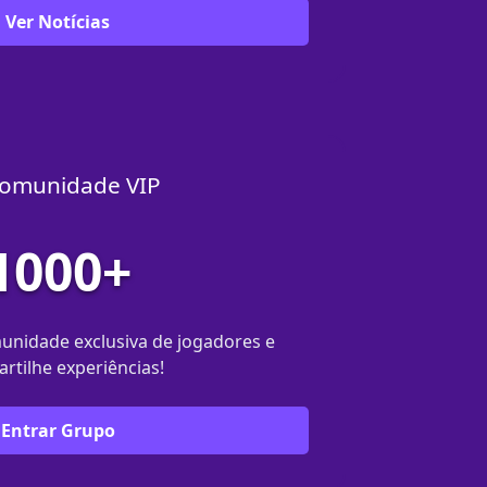
Ver Notícias
Comunidade VIP
1000+
unidade exclusiva de jogadores e
rtilhe experiências!
Entrar Grupo