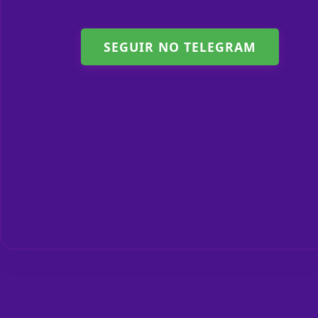
SEGUIR NO TELEGRAM