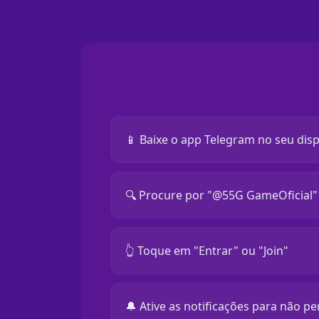
📱 Baixe o app Telegram no seu disp
🔍 Procure por "@55G GameOficial"
👆 Toque em "Entrar" ou "Join"
🔔 Ative as notificações para não p