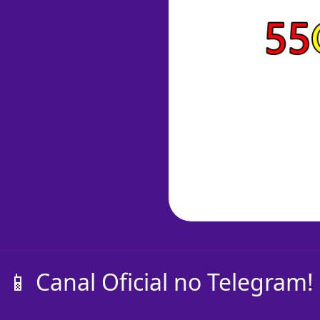
📱 Canal Oficial no Telegram!