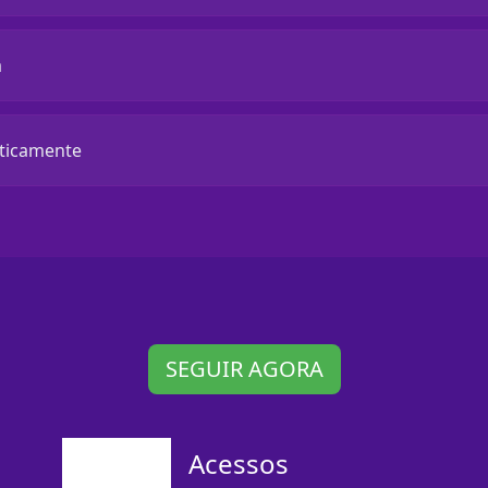
a
aticamente
SEGUIR AGORA
Acessos