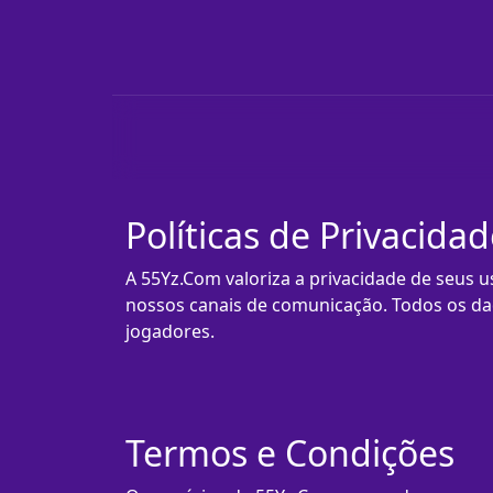
Políticas de Privacida
A 55Yz.Com valoriza a privacidade de seus 
nossos canais de comunicação. Todos os dad
jogadores.
Termos e Condições