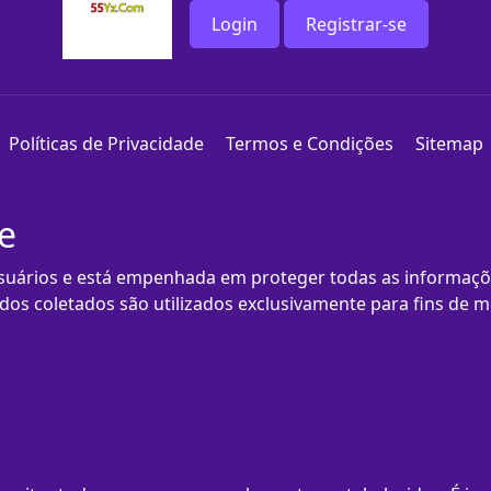
Login
Registrar-se
Políticas de Privacidade
Termos e Condições
Sitemap
de
usuários e está empenhada em proteger todas as informaçõ
os coletados são utilizados exclusivamente para fins de m