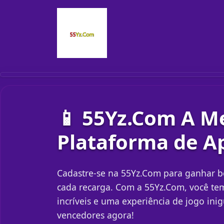
📱 55Yz.Com A M
Plataforma de A
Cadastre-se na 55Yz.Com para ganhar b
cada recarga. Com a 55Yz.Com, você te
incríveis e uma experiência de jogo inig
vencedores agora!