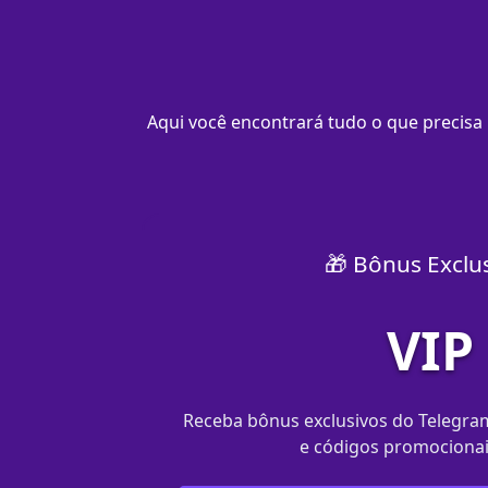
Aqui você encontrará tudo o que precisa
🎁 Bônus Exclu
VIP
Receba bônus exclusivos do Telegra
e códigos promocionai