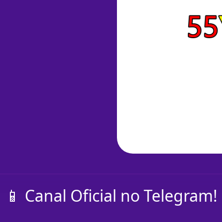
📱 Canal Oficial no Telegram!