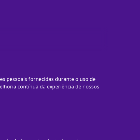
es pessoais fornecidas durante o uso de
elhoria contínua da experiência de nossos