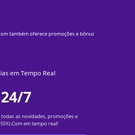
5Yz.Com também oferece promoções e bônus
cias em Tempo Real
24/7
e todas as novidades, promoções e
 55Yz.Com em tempo real!