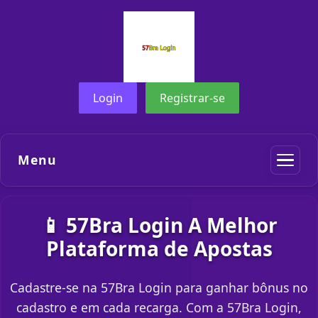
Login
Registrar-se
Menu
📱 57Bra Login A Melhor
Plataforma de Apostas
Cadastre-se na 57Bra Login para ganhar bônus no
cadastro e em cada recarga. Com a 57Bra Login,