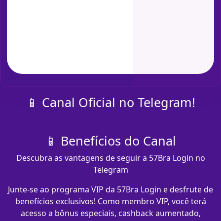
📱 Canal Oficial no Telegram!
📱 Benefícios do Canal
Descubra as vantagens de seguir a 57Bra Login no
Telegram
Junte-se ao programa VIP da 57Bra Login e desfrute de
benefícios exclusivos! Como membro VIP, você terá
acesso a bônus especiais, cashback aumentado,