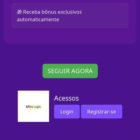
🎁 Receba bônus exclusivos
automaticamente
SEGUIR AGORA
Acessos
Login
Registrar-se