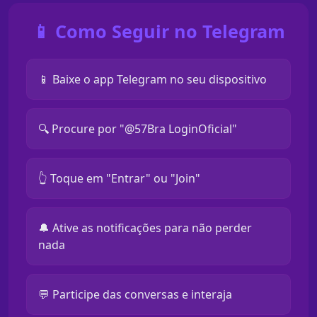
📱 Como Seguir no Telegram
📱 Baixe o app Telegram no seu dispositivo
🔍 Procure por "@57Bra LoginOficial"
👆 Toque em "Entrar" ou "Join"
🔔 Ative as notificações para não perder
nada
💬 Participe das conversas e interaja