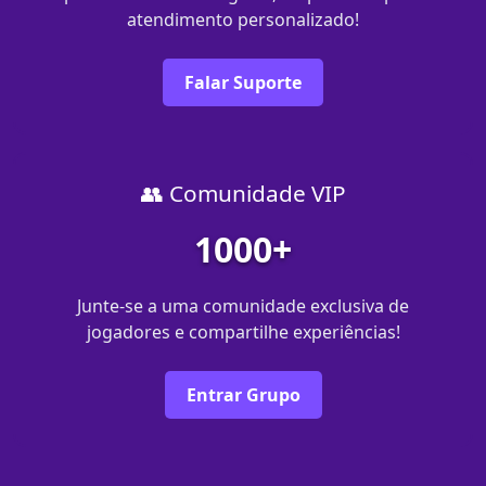
atendimento personalizado!
Falar Suporte
👥 Comunidade VIP
1000+
Junte-se a uma comunidade exclusiva de
jogadores e compartilhe experiências!
Entrar Grupo