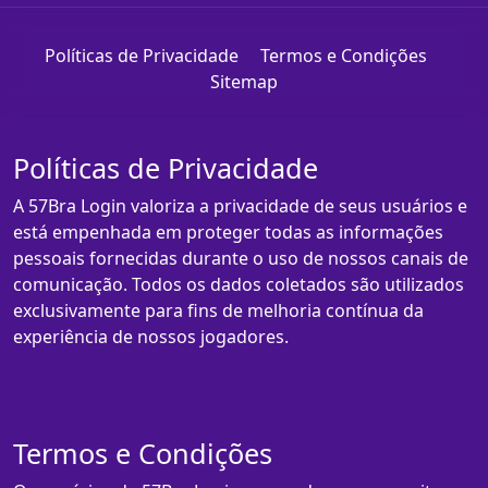
Políticas de Privacidade
Termos e Condições
Sitemap
Políticas de Privacidade
A 57Bra Login valoriza a privacidade de seus usuários e
está empenhada em proteger todas as informações
pessoais fornecidas durante o uso de nossos canais de
comunicação. Todos os dados coletados são utilizados
exclusivamente para fins de melhoria contínua da
experiência de nossos jogadores.
Termos e Condições