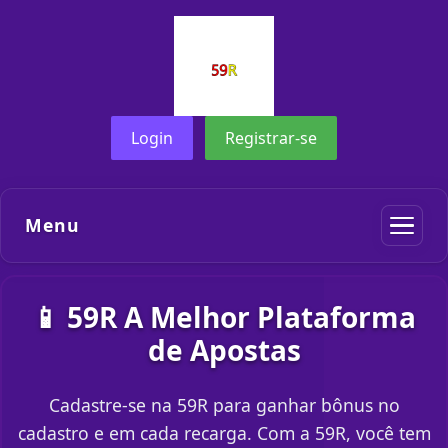
Login
Registrar-se
Menu
📱 59R A Melhor Plataforma
de Apostas
Cadastre-se na 59R para ganhar bônus no
cadastro e em cada recarga. Com a 59R, você tem