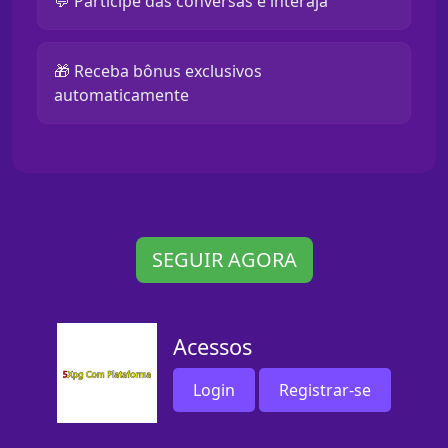
💬 Participe das conversas e interaja
🎁 Receba bônus exclusivos
automaticamente
SEGUIR AGORA
Acessos
Login
Registrar-se