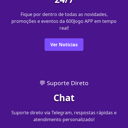
Fique por dentro de todas as novidades,
promoções e eventos da 600Jogo APP em tempo
real!
Ver Notícias
💬 Suporte Direto
Chat
Suporte direto via Telegram, respostas rápidas e
atendimento personalizado!