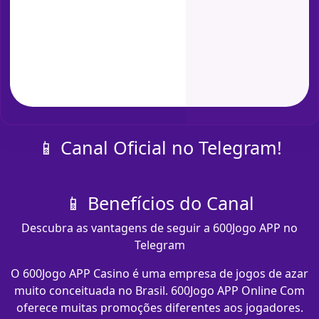
📱 Canal Oficial no Telegram!
📱 Benefícios do Canal
Descubra as vantagens de seguir a 600Jogo APP no
Telegram
O 600Jogo APP Casino é uma empresa de jogos de azar
muito conceituada no Brasil. 600Jogo APP Online Com
oferece muitas promoções diferentes aos jogadores.