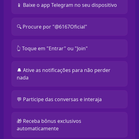
📱 Baixe o app Telegram no seu dispositivo
🔍 Procure por "@6167Oficial"
👆 Toque em "Entrar" ou "Join"
🔔 Ative as notificações para não perder
nada
💬 Participe das conversas e interaja
🎁 Receba bônus exclusivos
automaticamente