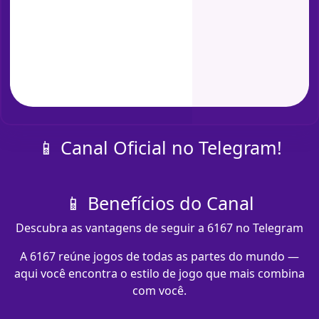
📱 Canal Oficial no Telegram!
📱 Benefícios do Canal
Descubra as vantagens de seguir a 6167 no Telegram
A 6167 reúne jogos de todas as partes do mundo —
aqui você encontra o estilo de jogo que mais combina
com você.