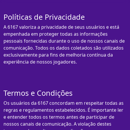
Políticas de Privacidade
A 6167 valoriza a privacidade de seus usuários e está
empenhada em proteger todas as informações
pessoais fornecidas durante o uso de nossos canais de
comunicação. Todos os dados coletados são utilizados
exclusivamente para fins de melhoria contínua da
experiência de nossos jogadores.
Termos e Condições
Os usuários da 6167 concordam em respeitar todas as
regras e regulamentos estabelecidos. É importante ler
e entender todos os termos antes de participar de
nossos canais de comunicação. A violação destes