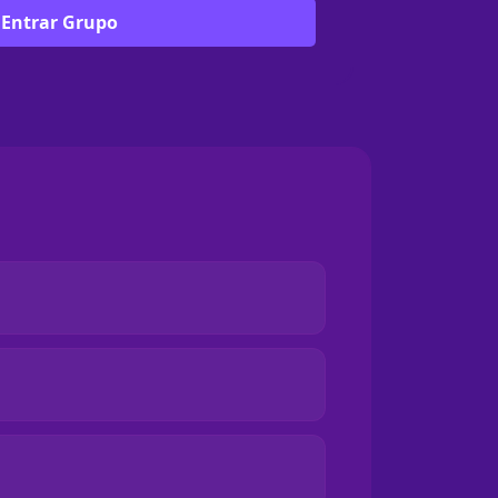
Entrar Grupo