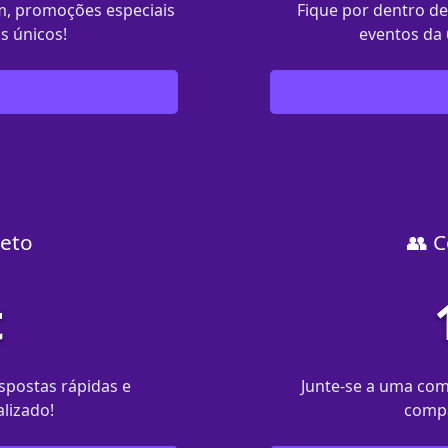
m, promoções especiais
Fique por dentro d
s únicos!
eventos da 
reto
👥 
t
espostas rápidas e
Junte-se a uma com
lizado!
compa