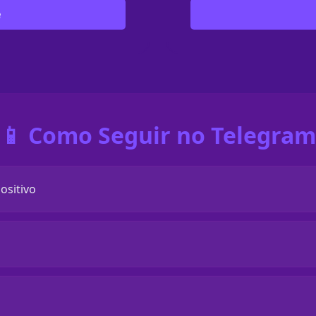
e
📱 Como Seguir no Telegram
ositivo