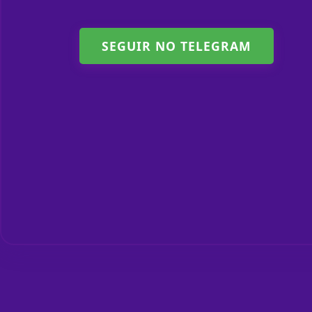
SEGUIR NO TELEGRAM