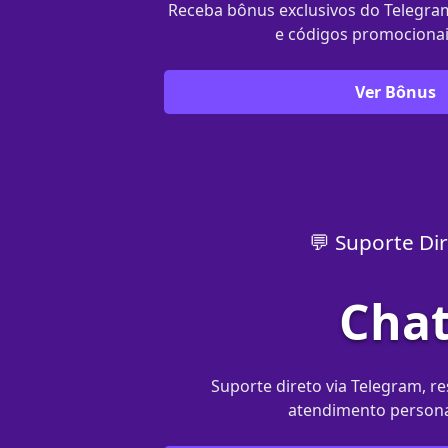
Receba bônus exclusivos do Telegra
e códigos promocionai
Ver Bônus
💬 Suporte Di
Cha
Suporte direto via Telegram, r
atendimento persona