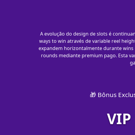
A evolução do design de slots é contin
ways to win através de variable reel heigh
expandem horizontalmente durante wins c
rounds mediante premium pago. Esta van
ga
🎁 Bônus Exclu
VIP