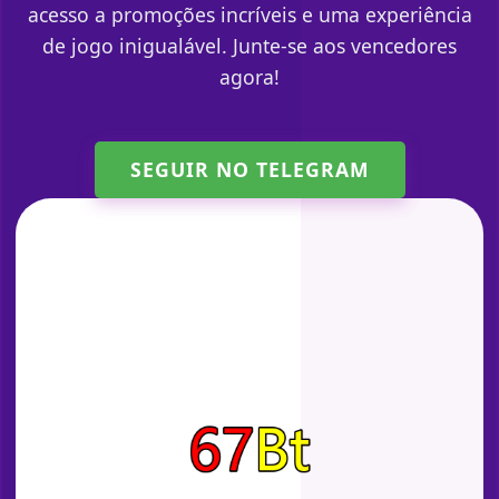
acesso a promoções incríveis e uma experiência
de jogo inigualável. Junte-se aos vencedores
agora!
SEGUIR NO TELEGRAM