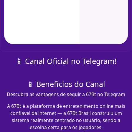
📱 Canal Oficial no Telegram!
📱 Benefícios do Canal
Descubra as vantagens de seguir a 67Bt no Telegram
A 67Bt é a plataforma de entretenimento online mais
confiável da internet — a 67Bt Brasil construiu um
sistema realmente centrado no usuário, sendo a
escolha certa para os jogadores.