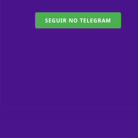
SEGUIR NO TELEGRAM