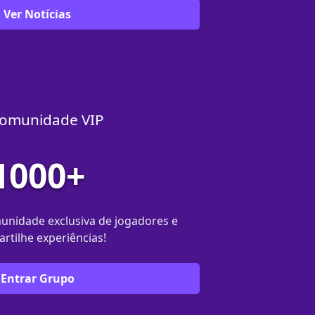
Ver Notícias
Comunidade VIP
1000+
unidade exclusiva de jogadores e
rtilhe experiências!
Entrar Grupo