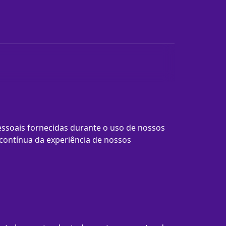
essoais fornecidas durante o uso de nossos
 contínua da experiência de nossos