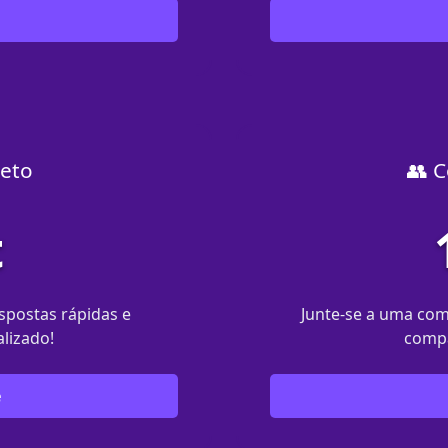
reto
👥 
t
espostas rápidas e
Junte-se a uma com
lizado!
compa
e