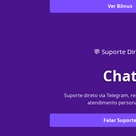
Ver Bônus
💬 Suporte Di
Cha
Suporte direto via Telegram, r
atendimento persona
Falar Suport