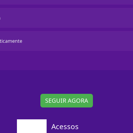
a
aticamente
SEGUIR AGORA
Acessos