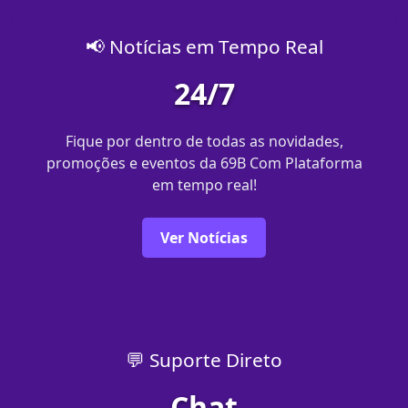
📢 Notícias em Tempo Real
24/7
Fique por dentro de todas as novidades,
promoções e eventos da 69B Com Plataforma
em tempo real!
Ver Notícias
💬 Suporte Direto
Chat