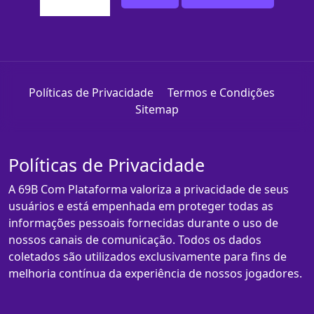
Políticas de Privacidade
Termos e Condições
Sitemap
Políticas de Privacidade
A 69B Com Plataforma valoriza a privacidade de seus
usuários e está empenhada em proteger todas as
informações pessoais fornecidas durante o uso de
nossos canais de comunicação. Todos os dados
coletados são utilizados exclusivamente para fins de
melhoria contínua da experiência de nossos jogadores.