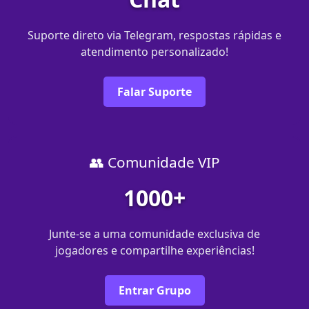
Suporte direto via Telegram, respostas rápidas e
atendimento personalizado!
Falar Suporte
👥 Comunidade VIP
1000+
Junte-se a uma comunidade exclusiva de
jogadores e compartilhe experiências!
Entrar Grupo