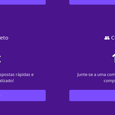
reto
👥 
t
espostas rápidas e
Junte-se a uma com
lizado!
compa
e