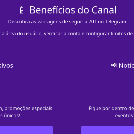
📱 Benefícios do Canal
Descubra as vantagens de seguir a 70T no Telegram
r a área do usuário, verificar a conta e configurar limites 
sivos
📢 Notí
m, promoções especiais
Fique por dentro d
s únicos!
eventos