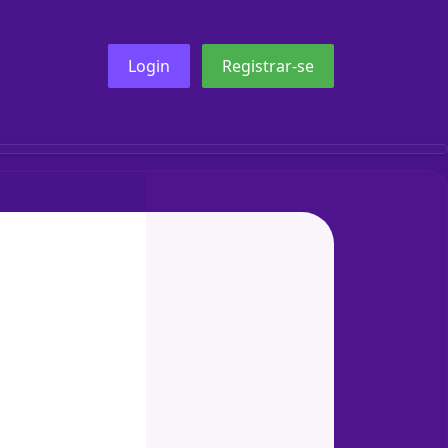
Login
Registrar-se