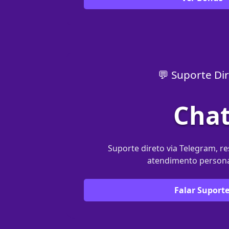
💬 Suporte Di
Cha
Suporte direto via Telegram, r
atendimento persona
Falar Suport