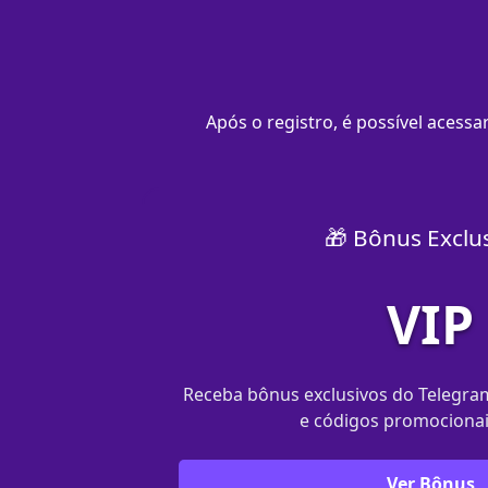
Após o registro, é possível acessa
🎁 Bônus Exclu
VIP
Receba bônus exclusivos do Telegra
e códigos promocionai
Ver Bônus