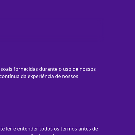
ssoais fornecidas durante o uso de nossos
 contínua da experiência de nossos
te ler e entender todos os termos antes de