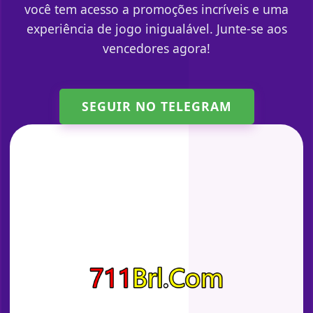
você tem acesso a promoções incríveis e uma
experiência de jogo inigualável. Junte-se aos
vencedores agora!
SEGUIR NO TELEGRAM