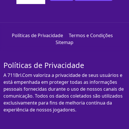
Políticas de Privacidade
Termos e Condições
Sitemap
Políticas de Privacidade
A 711Brl.Com valoriza a privacidade de seus usuários e
está empenhada em proteger todas as informações
pessoais fornecidas durante o uso de nossos canais de
comunicação. Todos os dados coletados são utilizados
exclusivamente para fins de melhoria contínua da
experiência de nossos jogadores.