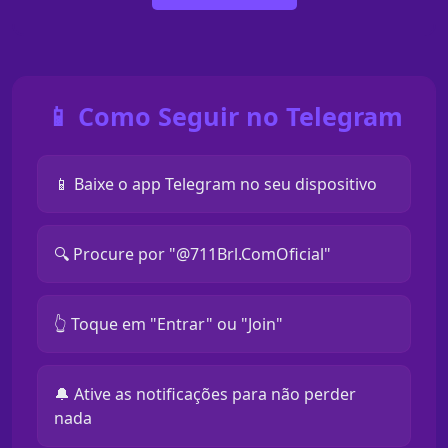
📱 Como Seguir no Telegram
📱 Baixe o app Telegram no seu dispositivo
🔍 Procure por "@711Brl.ComOficial"
👆 Toque em "Entrar" ou "Join"
🔔 Ative as notificações para não perder
nada