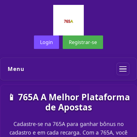
Login
Registrar-se
Menu
📱 765A A Melhor Plataforma
de Apostas
Cadastre-se na 765A para ganhar bônus no
cadastro e em cada recarga. Com a 765A, você