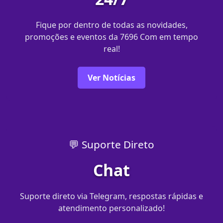
Fique por dentro de todas as novidades,
promoções e eventos da 7696 Com em tempo
real!
Ver Notícias
💬 Suporte Direto
Chat
Suporte direto via Telegram, respostas rápidas e
atendimento personalizado!