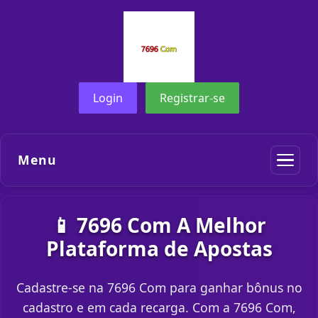
Login
Registrar-se
Menu
📱 7696 Com A Melhor
Plataforma de Apostas
Cadastre-se na 7696 Com para ganhar bônus no
cadastro e em cada recarga. Com a 7696 Com,