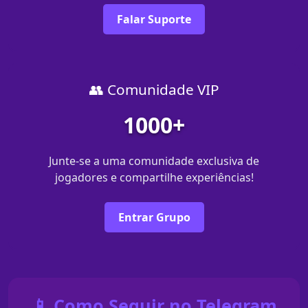
Falar Suporte
👥 Comunidade VIP
1000+
Junte-se a uma comunidade exclusiva de
jogadores e compartilhe experiências!
Entrar Grupo
📱 Como Seguir no Telegram