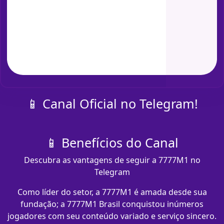
📱 Canal Oficial no Telegram!
📱 Benefícios do Canal
Descubra as vantagens de seguir a 7777M1 no
Telegram
Como líder do setor, a 7777M1 é amada desde sua
fundação; a 7777M1 Brasil conquistou inúmeros
jogadores com seu conteúdo variado e serviço sincero.