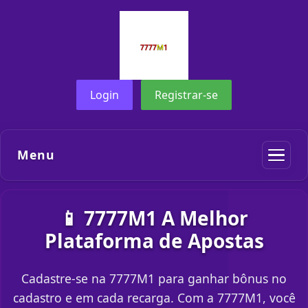
Login
Registrar-se
Menu
📱 7777M1 A Melhor
Plataforma de Apostas
Cadastre-se na 7777M1 para ganhar bônus no
cadastro e em cada recarga. Com a 7777M1, você