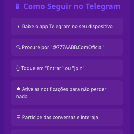
📱 Como Seguir no Telegram
📱 Baixe o app Telegram no seu dispositivo
🔍 Procure por "@777AABB.ComOficial"
👆 Toque em "Entrar" ou "Join"
🔔 Ative as notificações para não perder
nada
💬 Participe das conversas e interaja