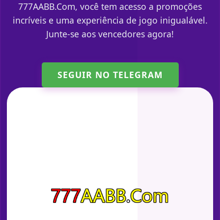
777AABB.Com, você tem acesso a promoções
incríveis e uma experiência de jogo inigualável.
Junte-se aos vencedores agora!
SEGUIR NO TELEGRAM