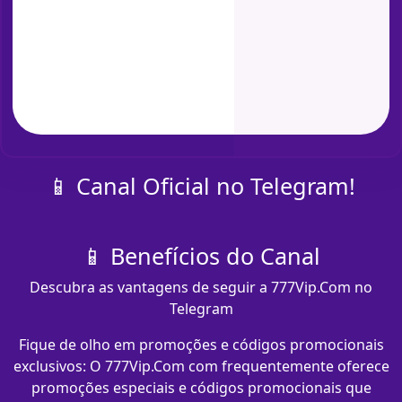
📱 Canal Oficial no Telegram!
📱 Benefícios do Canal
Descubra as vantagens de seguir a 777Vip.Com no
Telegram
Fique de olho em promoções e códigos promocionais
exclusivos: O 777Vip.Com com​ frequentemente oferece
promoções especiais e códigos promocionais que