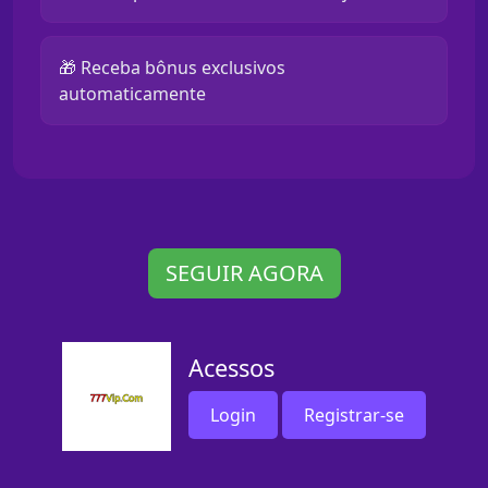
🎁 Receba bônus exclusivos
automaticamente
SEGUIR AGORA
Acessos
Login
Registrar-se