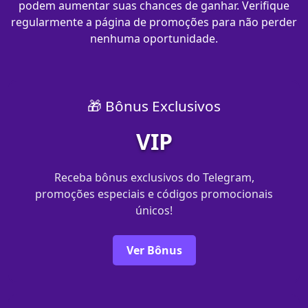
podem aumentar suas chances de ganhar. Verifique
regularmente a página de promoções para não perder
nenhuma oportunidade.
🎁 Bônus Exclusivos
VIP
Receba bônus exclusivos do Telegram,
promoções especiais e códigos promocionais
únicos!
Ver Bônus