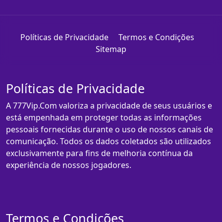
Políticas de Privacidade
Termos e Condições
Sitemap
Políticas de Privacidade
A 777Vip.Com valoriza a privacidade de seus usuários e
está empenhada em proteger todas as informações
pessoais fornecidas durante o uso de nossos canais de
comunicação. Todos os dados coletados são utilizados
exclusivamente para fins de melhoria contínua da
experiência de nossos jogadores.
Termos e Condições