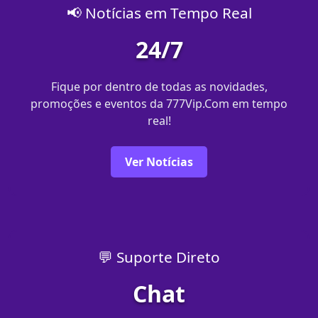
📢 Notícias em Tempo Real
24/7
Fique por dentro de todas as novidades,
promoções e eventos da 777Vip.Com em tempo
real!
Ver Notícias
💬 Suporte Direto
Chat