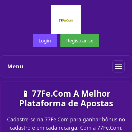
Login
Registrar-se
Menu
📱 77Fe.Com A Melhor
Plataforma de Apostas
Cadastre-se na 77Fe.Com para ganhar bônus no
cadastro e em cada recarga. Com a 77Fe.Com,