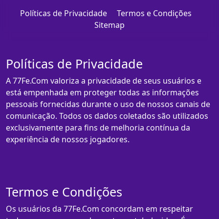
Políticas de Privacidade
Termos e Condições
Sitemap
Políticas de Privacidade
A 77Fe.Com valoriza a privacidade de seus usuários e
está empenhada em proteger todas as informações
pessoais fornecidas durante o uso de nossos canais de
comunicação. Todos os dados coletados são utilizados
exclusivamente para fins de melhoria contínua da
experiência de nossos jogadores.
Termos e Condições
Os usuários da 77Fe.Com concordam em respeitar