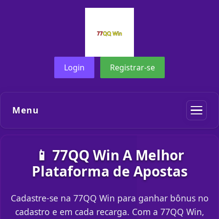
Login
Registrar-se
Menu
📱 77QQ Win A Melhor
Plataforma de Apostas
Cadastre-se na 77QQ Win para ganhar bônus no
cadastro e em cada recarga. Com a 77QQ Win,