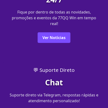
Fique por dentro de todas as novidades,
promoções e eventos da 77QQ Win em tempo
real!
Ver Notícias
💬 Suporte Direto
Chat
Suporte direto via Telegram, respostas rápidas e
atendimento personalizado!