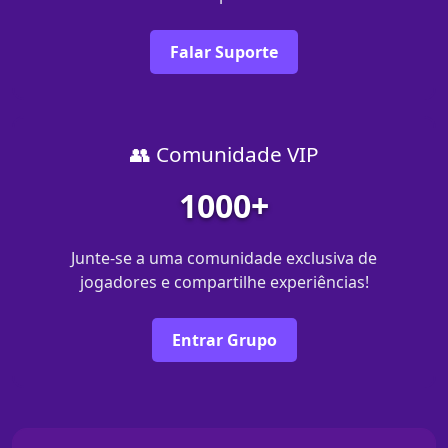
Falar Suporte
👥 Comunidade VIP
1000+
Junte-se a uma comunidade exclusiva de
jogadores e compartilhe experiências!
Entrar Grupo