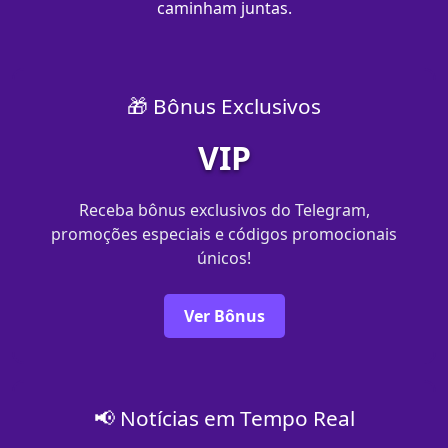
caminham juntas.
🎁 Bônus Exclusivos
VIP
Receba bônus exclusivos do Telegram,
promoções especiais e códigos promocionais
únicos!
Ver Bônus
📢 Notícias em Tempo Real