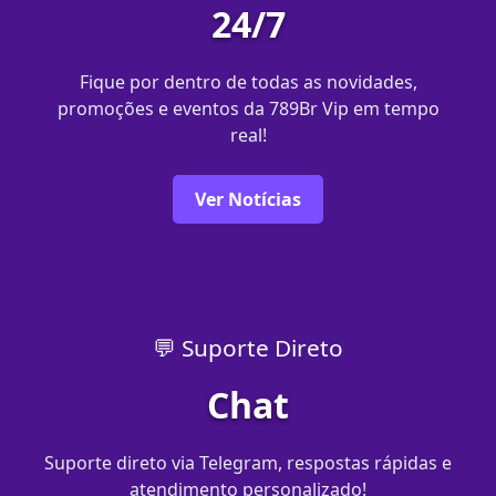
24/7
Fique por dentro de todas as novidades,
promoções e eventos da 789Br Vip em tempo
real!
Ver Notícias
💬 Suporte Direto
Chat
Suporte direto via Telegram, respostas rápidas e
atendimento personalizado!