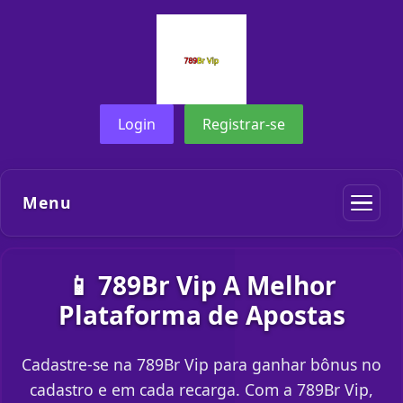
Login
Registrar-se
Menu
📱 789Br Vip A Melhor
Plataforma de Apostas
Cadastre-se na 789Br Vip para ganhar bônus no
cadastro e em cada recarga. Com a 789Br Vip,