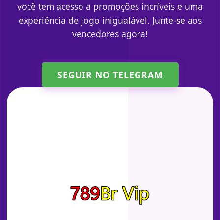
você tem acesso a promoções incríveis e uma
experiência de jogo inigualável. Junte-se aos
vencedores agora!
SEGUIR NO TELEGRAM