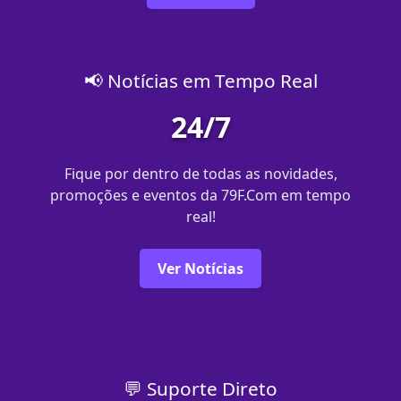
📢 Notícias em Tempo Real
24/7
Fique por dentro de todas as novidades,
promoções e eventos da 79F.Com em tempo
real!
Ver Notícias
💬 Suporte Direto