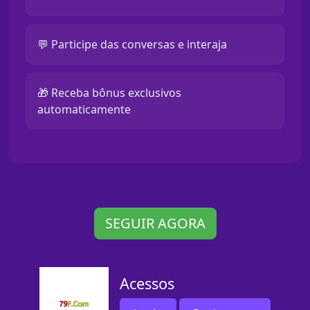
💬 Participe das conversas e interaja
🎁 Receba bônus exclusivos
automaticamente
SEGUIR AGORA
Acessos