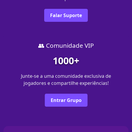
Falar Suporte
👥 Comunidade VIP
1000+
Junte-se a uma comunidade exclusiva de
jogadores e compartilhe experiências!
Entrar Grupo