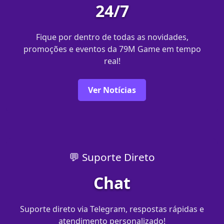
24/7
Fique por dentro de todas as novidades,
promoções e eventos da 79M Game em tempo
real!
Ver Notícias
💬 Suporte Direto
Chat
Suporte direto via Telegram, respostas rápidas e
atendimento personalizado!