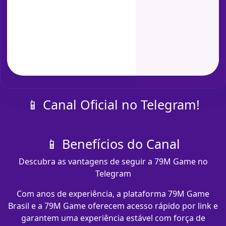
📱 Canal Oficial no Telegram!
📱 Benefícios do Canal
Descubra as vantagens de seguir a 79M Game no
Telegram
Com anos de experiência, a plataforma 79M Game
Brasil e a 79M Game oferecem acesso rápido por link e
garantem uma experiência estável com força de