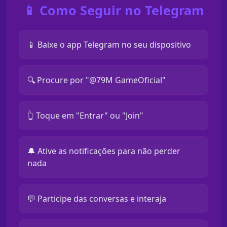
📱 Como Seguir no Telegram
📱 Baixe o app Telegram no seu dispositivo
🔍 Procure por "@79M GameOficial"
👆 Toque em "Entrar" ou "Join"
🔔 Ative as notificações para não perder
nada
💬 Participe das conversas e interaja