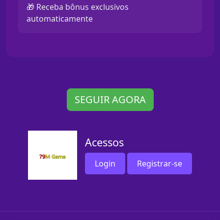
🎁 Receba bônus exclusivos
automaticamente
SEGUIR AGORA
Acessos
Login
Registrar-se