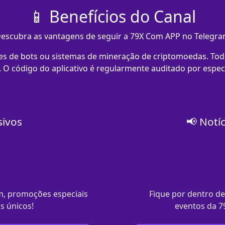
📱 Benefícios do Canal
escubra as vantagens de seguir a 79X Com APP no Telegr
es de bots ou sistemas de mineração de criptomoedas. Tod
. O código do aplicativo é regularmente auditado por espe
sivos
📢 Notí
m, promoções especiais
Fique por dentro d
s únicos!
eventos da 7