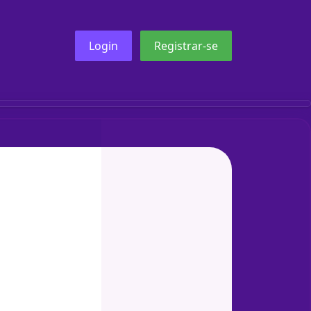
Login
Registrar-se