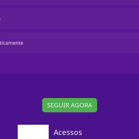
a
aticamente
SEGUIR AGORA
Acessos