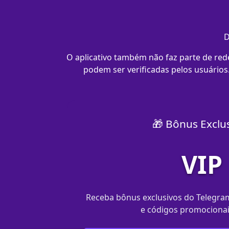
D
O aplicativo também não faz parte de red
podem ser verificadas pelos usuários
🎁 Bônus Exclu
VIP
Receba bônus exclusivos do Telegra
e códigos promocionai