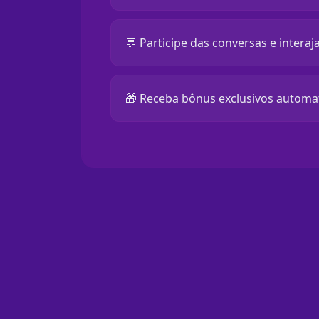
💬 Participe das conversas e interaj
🎁 Receba bônus exclusivos autom