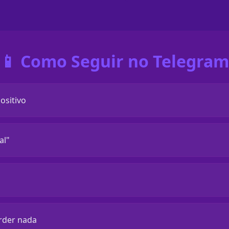
📱 Como Seguir no Telegram
ositivo
al"
erder nada