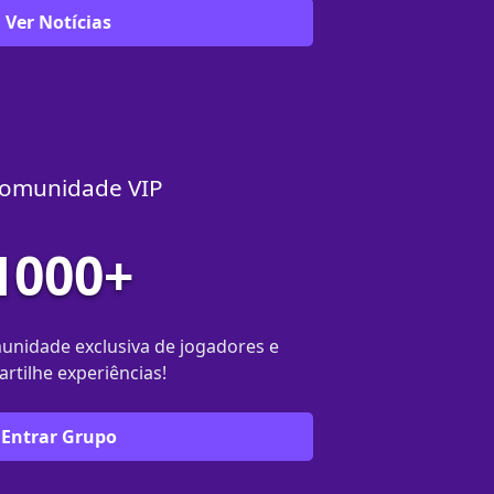
Ver Notícias
Comunidade VIP
1000+
unidade exclusiva de jogadores e
rtilhe experiências!
Entrar Grupo