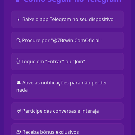
📱 Baixe o app Telegram no seu dispositivo
🔍 Procure por "@7Brwin ComOficial"
👆 Toque em "Entrar" ou "Join"
🔔 Ative as notificações para não perder
nada
💬 Participe das conversas e interaja
🎁 Receba bônus exclusivos