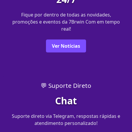
Fique por dentro de todas as novidades,
promoções e eventos da 7Brwin Com em tempo
real!
Ver Notícias
💬 Suporte Direto
Chat
Suporte direto via Telegram, respostas rápidas e
atendimento personalizado!