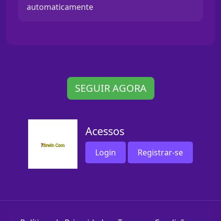
automaticamente
SEGUIR AGORA
Acessos
Login
Registrar-se