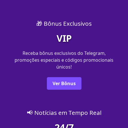
🎁 Bônus Exclusivos
VIP
Receba bônus exclusivos do Telegram,
promoções especiais e códigos promocionais
únicos!
Ver Bônus
📢 Notícias em Tempo Real
24/7